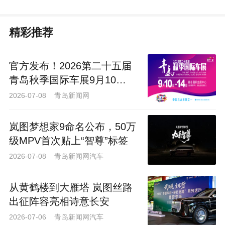
精彩推荐
官方发布！2026第二十五届
青岛秋季国际车展9月10
日-14日崂山举办
2026-07-08 青岛新闻网
岚图梦想家9命名公布，50万
级MPV首次贴上“智尊”标签
2026-07-08 青岛新闻网汽车
从黄鹤楼到大雁塔 岚图丝路
出征阵容亮相诗意长安
2026-07-06 青岛新闻网汽车