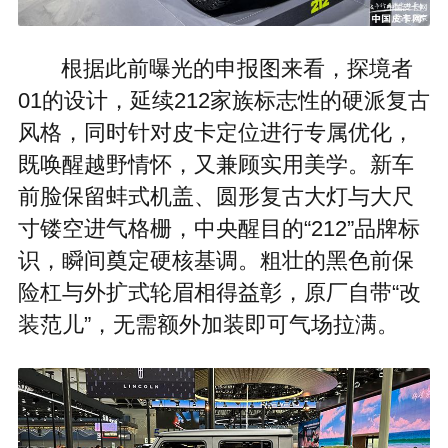
根据此前曝光的申报图来看，探境者
01的设计，延续212家族标志性的硬派复古
风格，同时针对皮卡定位进行专属优化，
既唤醒越野情怀，又兼顾实用美学。新车
前脸保留蚌式机盖、圆形复古大灯与大尺
寸镂空进气格栅，中央醒目的“212”品牌标
识，瞬间奠定硬核基调。粗壮的黑色前保
险杠与外扩式轮眉相得益彰，原厂自带“改
装范儿”，无需额外加装即可气场拉满。