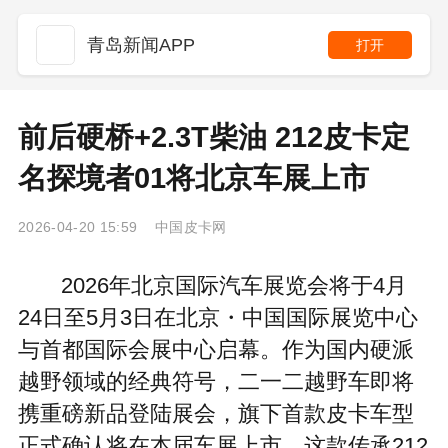
青岛新闻APP
打开
前后硬桥+2.3T柴油 212皮卡定
名探境者01将北京车展上市
2026-04-20 15:59 中国皮卡网
2026年北京国际汽车展览会将于4月
24日至5月3日在北京・中国国际展览中心
与首都国际会展中心启幕。作为国内硬派
越野领域的经典符号，二一二越野车即将
携重磅新品登陆展会，旗下首款皮卡车型
正式确认将在本届车展上市。这款传承212