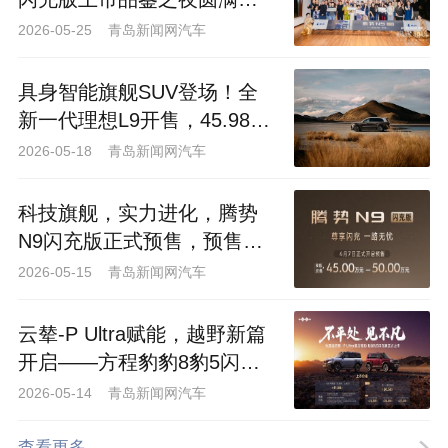
山海无界 闪耀青岛｜腾势N9
闪充版上市品鉴之夜圆满落
幕
2026-05-25 青岛新闻网汽车
具身智能旗舰SUV登场！全
新一代理想L9开售，45.98万
元起解锁出行新体验
2026-05-18 青岛新闻网汽车
科技旗舰，实力进化，腾势
N9闪充版正式预售，预售价
45万-50万元
2026-05-15 青岛新闻网汽车
云辇-P Ultra赋能，越野新篇
开启——方程豹豹8豹5闪充