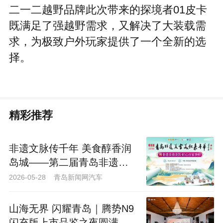
野与皮卡市场持续升温，消费者对车型的
专业性、实用性与个性化需求日益提升。
二一二越野品牌此次带来的探境者01皮卡
既满足了强越野需求，又解决了大装载需
求，为极致户外玩家提供了一个全新的选
择。
精彩推荐
非遗文脉传千年 美食醇香润
岛城——第二届青岛非遗美
食美饮嘉年华圆满落幕
2026-05-28 青岛新闻网汽车