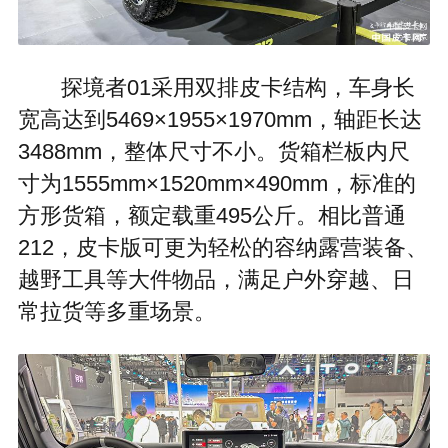
探境者01采用双排皮卡结构，车身长
宽高达到5469×1955×1970mm，轴距长达
3488mm，整体尺寸不小。货箱栏板内尺
寸为1555mm×1520mm×490mm，标准的
方形货箱，额定载重495公斤。相比普通
212，皮卡版可更为轻松的容纳露营装备、
越野工具等大件物品，满足户外穿越、日
常拉货等多重场景。