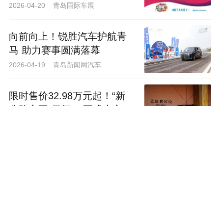
29日-5月4日举办！
2026-04-20 青岛国际车展
向前向上！锐胜汽车护航青
马 助力赛事圆满落幕
2026-04-19 青岛新闻网汽车
限时售价32.98万元起！“新
公路之王”极氪8X正式上市
2026-04-17 青岛新闻网汽车
一面锦旗，一份认可｜青岛
三合奔驰用专业与温度，守
护每一位车主
2026-04-14 青岛三合
燃情开跑，赛道相见！锐胜