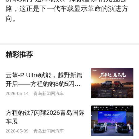
路，这正是下一代车载显示革命的演进方
向。
精彩推荐
云辇-P Ultra赋能，越野新篇
开启——方程豹豹8豹5闪充
版上市
2026-05-14 青岛新闻网汽车
方程豹钛7闪耀2026青岛国际
车展
2026-05-09 青岛新闻网汽车