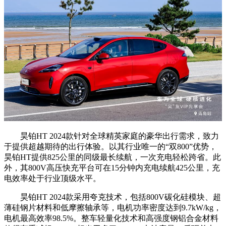
昊铂HT 2024款针对全球精英家庭的豪华出行需求，致力
于提供超越期待的出行体验。以其行业唯一的“双800”优势，
昊铂HT提供825公里的同级最长续航，一次充电轻松跨省。此
外，其800V高压快充平台可在15分钟内充电续航425公里，充
电效率处于行业顶级水平。
昊铂HT 2024款采用夸克技术，包括800V碳化硅模块、超
薄硅钢片材料和低摩擦轴承等，电机功率密度达到9.7kW/kg，
电机最高效率98.5%。整车轻量化技术和高强度钢铝合金材料