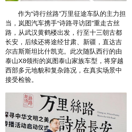
作为“诗行丝路”万里征途车队的主力担
当，岚图汽车携手“诗路寻访团”重走古丝
路，从武汉黄鹤楼出发，行至十三朝古都
长安，后续还将途经甘肃、新疆，直达吉
尔吉斯斯坦比什凯克。此次随队西行的由
泰山X8领衔的岚图泰山家族车型，将穿越
西部多元地貌和复杂路况，在真实场景中
接受检验。