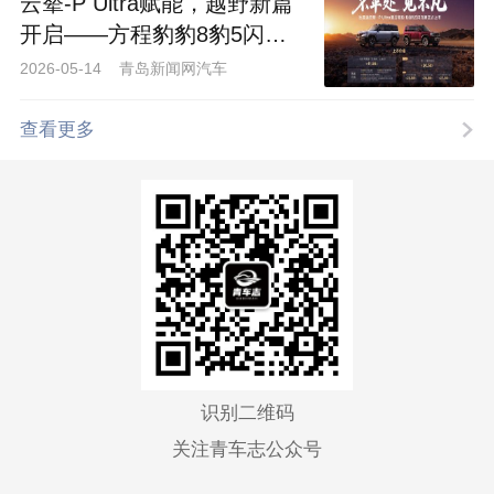
云辇-P Ultra赋能，越野新篇
开启——方程豹豹8豹5闪充
版上市
2026-05-14 青岛新闻网汽车
查看更多
识别二维码
关注青车志公众号