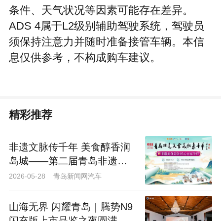
条件、天气状况等因素可能存在差异。
ADS 4属于L2级别辅助驾驶系统，驾驶员
须保持注意力并随时准备接管车辆。本信
息仅供参考，不构成购车建议。
精彩推荐
非遗文脉传千年 美食醇香润
岛城——第二届青岛非遗美
食美饮嘉年华圆满落幕
2026-05-28 青岛新闻网汽车
山海无界 闪耀青岛｜腾势N9
闪充版上市品鉴之夜圆满落