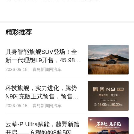
精彩推荐
具身智能旗舰SUV登场！全
新一代理想L9开售，45.98万
元起解锁出行新体验
2026-05-18 青岛新闻网汽车
科技旗舰，实力进化，腾势
N9闪充版正式预售，预售价
45万-50万元
2026-05-15 青岛新闻网汽车
云辇-P Ultra赋能，越野新篇
开启——方程豹豹8豹5闪充