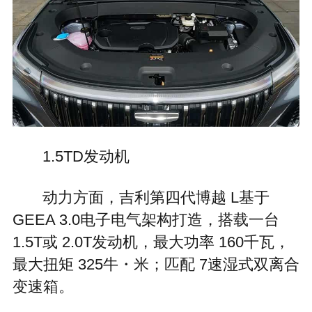
1.5TD发动机
动力方面，吉利第四代博越 L基于
GEEA 3.0电子电气架构打造，搭载一台
1.5T或 2.0T发动机，最大功率 160千瓦，
最大扭矩 325牛・米；匹配 7速湿式双离合
变速箱。