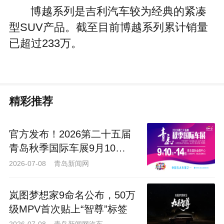
博越系列是吉利汽车较为经典的紧凑
型SUV产品。截至目前博越系列累计销量
已超过233万。
精彩推荐
官方发布！2026第二十五届
青岛秋季国际车展9月10
日-14日崂山举办
2026-07-08 青岛新闻网
岚图梦想家9命名公布，50万
级MPV首次贴上“智尊”标签